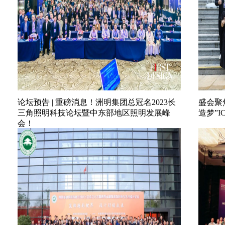
论坛预告 | 重磅消息！洲明集团总冠名2023长
盛会聚焦
三角照明科技论坛暨中东部地区照明发展峰
造梦”I
会！