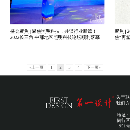
盛会聚焦 | 聚焦照明科技，共谋行业新篇！
聚焦 |
2022长三角·中部地区照明科技论坛顺利落幕
焦“再
«上一页
1
2
3
4
下一页»
关于
联
我们
方
地址：
闵行区
951