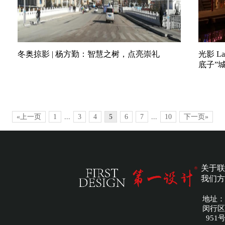
冬奥掠影 | 杨方勤：智慧之树，点亮崇礼
光影 L
底子”
«上一页
1
...
3
4
5
6
7
...
10
下一页»
关于
联
我们
方
地址：
闵行区
951