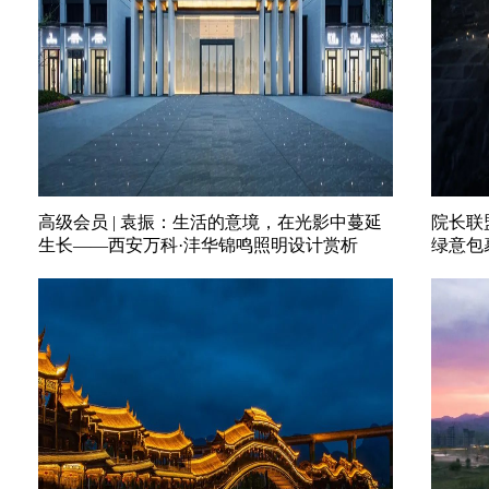
高级会员 | 袁振：生活的意境，在光影中蔓延
院长联
生长——西安万科·沣华锦鸣照明设计赏析
绿意包