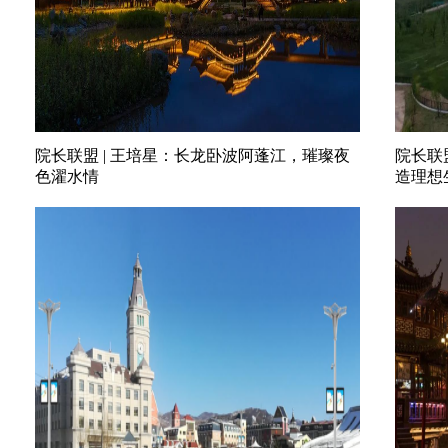
院长联盟 | 王培星：长龙卧波阿蓬江，璀璨夜
院长联
色濯水情
造理想