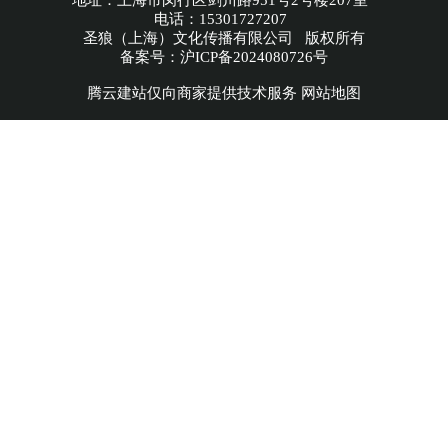
地址：上海市闵行区剑川路951号2号楼207室
电话：15301727207
圣狼（上海）文化传播有限公司 版权所有
备案号：
沪ICP备2024080726号
腾云建站仅向商家提供技术服务
网站地图