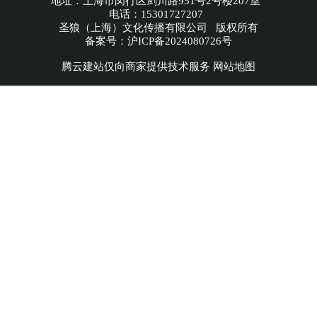
地址：上海市闵行区剑川路951号2号楼207室
电话：15301727207
圣狼（上海）文化传播有限公司 版权所有
备案号：
沪ICP备2024080726号
腾云建站仅向商家提供技术服务
网站地图