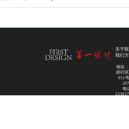
关于
联
我们
方
地址：
闵行区
951
20
电
15301
圣狼（
文化传
公司 
备案
IC