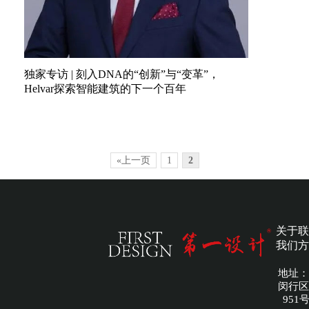
独家专访 | 刻入DNA的“创新”与“变革”，
Helvar探索智能建筑的下一个百年
«上一页
1
2
关于
联
我们
方
地址：
闵行区
951